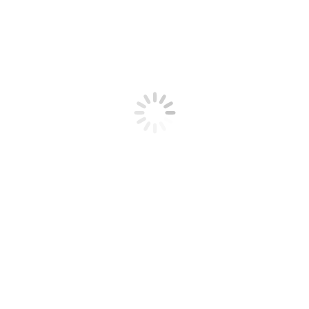
 alquiler? Necesitas un certificado energético 
 2021
Deja un comentario